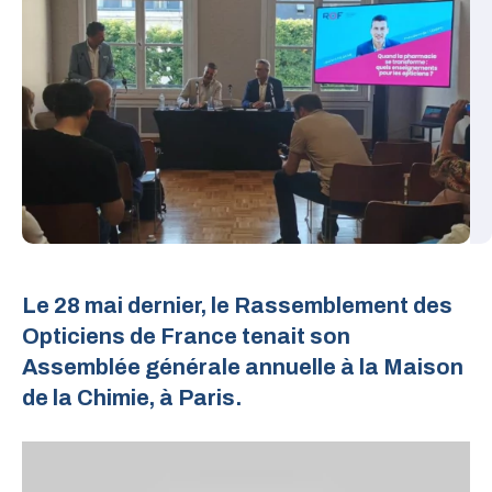
Explorez les parcours de formation pour
santé, formation, indépendance,
notre syndicat.
devenir opticien et découvrez quelques
déontologie et environnement.
témoignages de professionnels.
Le 28 mai dernier, le Rassemblement des
Opticiens de France tenait son
Assemblée générale annuelle à la Maison
de la Chimie, à Paris.