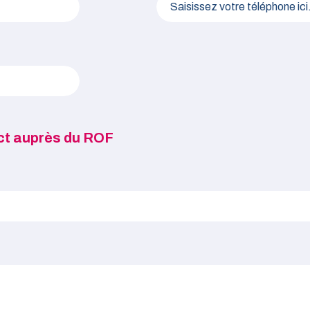
ct auprès du ROF
du ROF