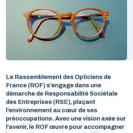
Explorez les parcours de formation pour
santé, formation, indépendance,
notre syndicat.
devenir opticien et découvrez quelques
déontologie et environnement.
témoignages de professionnels.
Le Rassemblement des Opticiens de
France (ROF) s’engage dans une
démarche de Responsabilité Sociétale
des Entreprises (RSE), plaçant
l’environnement au cœur de ses
préoccupations. Avec une vision axée sur
l’avenir, le ROF œuvre pour accompagner