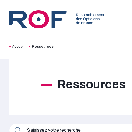
Aller au contenu
Aller à la recherche
Aller au menu
Accueil
Ressources
Ressources