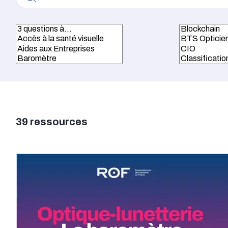
Réinitialiser
39 ressources