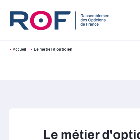
Aller au contenu
Aller à la recherche
Aller au menu
Accueil
Le métier d’opticien
Le métier d'opti