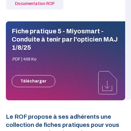
Explorez les parcours de formation pour
Documentation ROF
santé, formation, indépendance,
notre syndicat.
devenir opticien et découvrez quelques
déontologie et environnement.
témoignages de professionnels.
Fiche pratique 5 - Miyosmart -
Conduite à tenir par l'opticien MAJ
1/8/25
.PDF | 406 Ko
Télécharger
Le ROF propose à ses adhérents une
collection de fiches pratiques pour vous